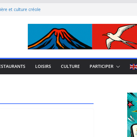
ère et culture créole
uest de La Réunion
el Iloha à Saint Leu
mblème de l’île intense
site culturel à découvrir
ESTAURANTS
LOISIRS
CULTURE
PARTICIPER