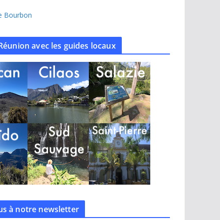
île Bourbon
Réunion avec les guides locaux
s à notre
newsletter