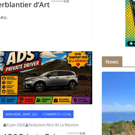
rblantier d’Art
0 (0)
Leu.
News
ANNUAIRE_SAINT_LEU
COMMERCE LOCAL
6 juin 2026
Rédaction Mon île La Réunion
0 (0)