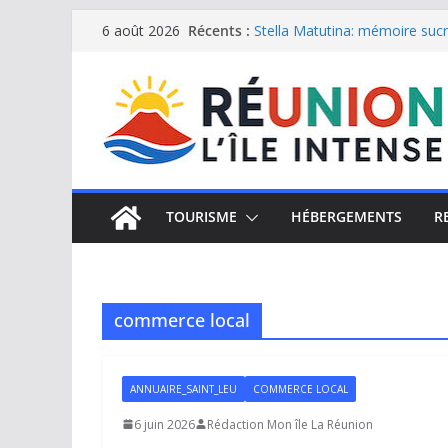
Passer
Récents :
Stella Matutina: mémoire sucri
6 août 2026
Saint-Leu: joyau de la côte o
au
Une journée de détente à l’Hôt
contenu
Le samoussa de La Réunion, e
Le Musée du sel de Saint Leu: 
TOURISME
HÉBERGEMENTS
R
commerce local
ANNUAIRE_SAINT_LEU
COMMERCE LOCAL
6 juin 2026
Rédaction Mon île La Réunion