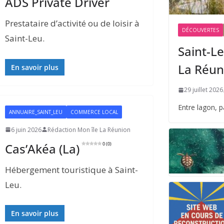
ADS Private Driver
Prestataire d’activité ou de loisir à
DÉCOUVERTES
Saint-Leu.
Saint-Le
La Réun
En savoir plus
29 juillet 2026
Entre lagon, 
ANNUAIRE_SAINT_LEU
COMMERCE LOCAL
6 juin 2026
Rédaction Mon île La Réunion
Cas’Akéa (La)
0 (0)
Hébergement touristique à Saint-
Leu.
En savoir plus