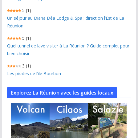
5
(1)
Un séjour au Diana Déa Lodge & Spa : direction l’Est de La
Réunion
5
(1)
Quel tunnel de lave visiter à La Réunion ? Guide complet pour
bien choisir
3
(1)
Les pirates de l’île Bourbon
Explorez La Réunion avec les guides locaux