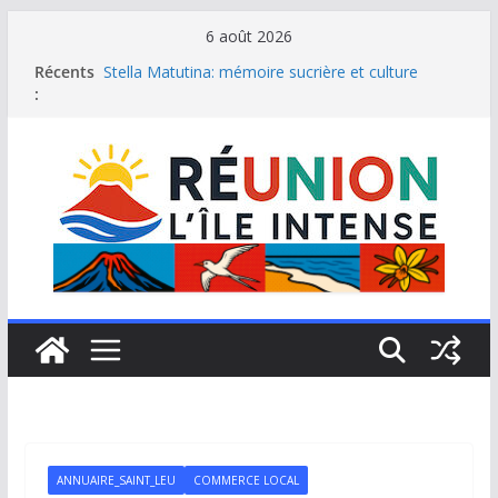
Passer
6 août 2026
au
Récents
Stella Matutina: mémoire sucrière et culture
contenu
:
créole
Saint-Leu: joyau de la côte ouest de La Réunion
Une journée de détente à l’Hôtel Iloha à Saint Leu
Le samoussa de La Réunion, emblème de l’île
intense
Le Musée du sel de Saint Leu: site culturel à
découvrir
ANNUAIRE_SAINT_LEU
COMMERCE LOCAL