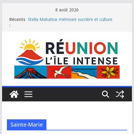
Passer
8 août 2026
au
Récents
Stella Matutina: mémoire sucrière et culture
contenu
:
créole
Saint-Leu: joyau de la côte ouest de La Réunion
Une journée de détente à l’Hôtel Iloha à Saint Leu
Le samoussa de La Réunion, emblème de l’île
intense
Le Musée du sel de Saint Leu: site culturel à
découvrir
Sainte-Marie