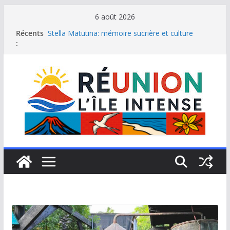
Passer
6 août 2026
au
Récents
Stella Matutina: mémoire sucrière et culture
contenu
:
créole
Saint-Leu: joyau de la côte ouest de La Réunion
Une journée de détente à l’Hôtel Iloha à Saint Leu
Le samoussa de La Réunion, emblème de l’île
intense
Le Musée du sel de Saint Leu: site culturel à
découvrir