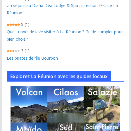
Un séjour au Diana Déa Lodge & Spa : direction l’Est de La
Réunion
5
(1)
Quel tunnel de lave visiter à La Réunion ? Guide complet pour
bien choisir
3
(1)
Les pirates de l’île Bourbon
Explorez La Réunion avec les guides locaux