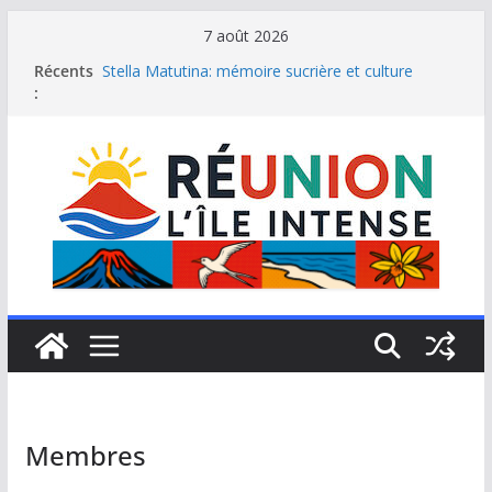
Passer
7 août 2026
au
Récents
Stella Matutina: mémoire sucrière et culture
contenu
:
créole
Saint-Leu: joyau de la côte ouest de La Réunion
Une journée de détente à l’Hôtel Iloha à Saint Leu
Le samoussa de La Réunion, emblème de l’île
intense
Le Musée du sel de Saint Leu: site culturel à
découvrir
Membres