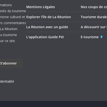
rmations
Mentions Légales
Nos coups de c
onnés du tourisme
urisme culturel et
Explorer l'île de La Réunion
Tourisme durab
leurs commentaires
La Réunion avec un guide
A découvrir sur l
e La Réunion.
du tourisme
L'application Guide Péi
E-tourisme
r ce site.
dentialité