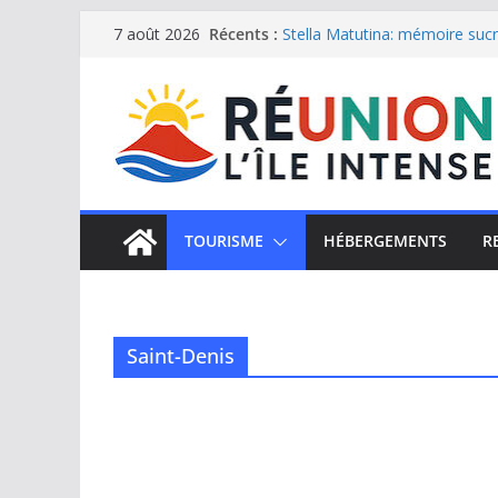
Passer
Récents :
Stella Matutina: mémoire sucri
7 août 2026
Saint-Leu: joyau de la côte o
au
Une journée de détente à l’Hôt
contenu
Le samoussa de La Réunion, e
Le Musée du sel de Saint Leu: 
TOURISME
HÉBERGEMENTS
R
Saint-Denis