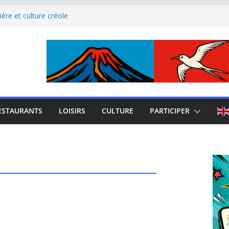
ère et culture créole
uest de La Réunion
el Iloha à Saint Leu
mblème de l’île intense
site culturel à découvrir
ESTAURANTS
LOISIRS
CULTURE
PARTICIPER