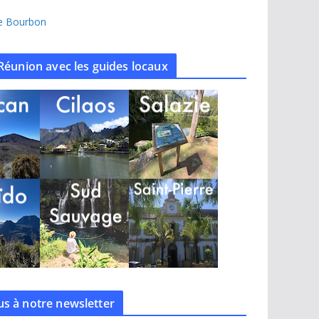
île Bourbon
Réunion avec les guides locaux
s à notre
newsletter