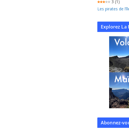
3
(1)
Les pirates de l’
Explorez La 
Abonnez-vou