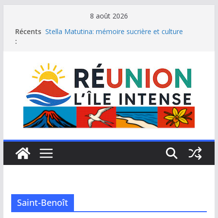
Passer
8 août 2026
au
Récents
Stella Matutina: mémoire sucrière et culture
contenu
:
créole
Saint-Leu: joyau de la côte ouest de La Réunion
Une journée de détente à l’Hôtel Iloha à Saint Leu
Le samoussa de La Réunion, emblème de l’île
intense
Le Musée du sel de Saint Leu: site culturel à
découvrir
Saint-Benoît