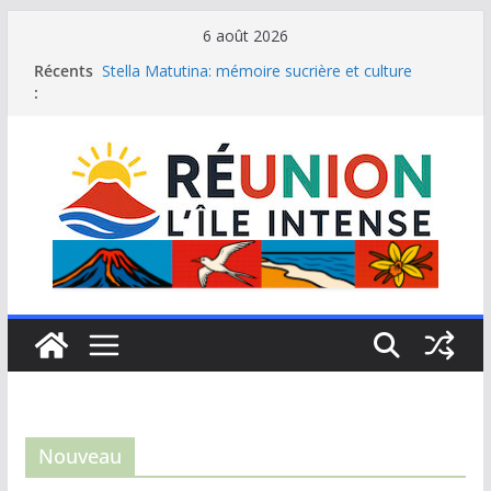
Passer
6 août 2026
au
Récents
Stella Matutina: mémoire sucrière et culture
contenu
:
créole
Saint-Leu: joyau de la côte ouest de La Réunion
Une journée de détente à l’Hôtel Iloha à Saint Leu
Le samoussa de La Réunion, emblème de l’île
intense
Le Musée du sel de Saint Leu: site culturel à
découvrir
Nouveau