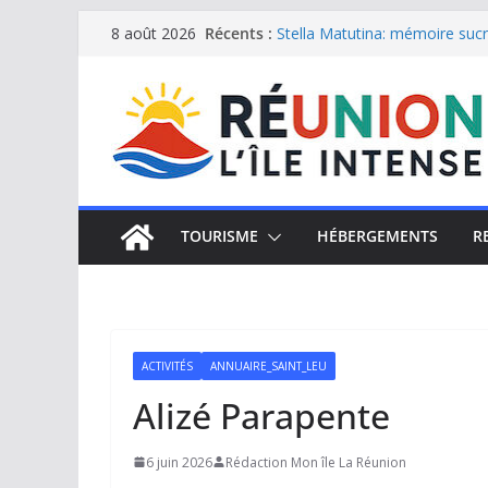
Passer
Récents :
Stella Matutina: mémoire sucri
8 août 2026
Saint-Leu: joyau de la côte o
au
Une journée de détente à l’Hôt
contenu
Le samoussa de La Réunion, e
Le Musée du sel de Saint Leu: 
TOURISME
HÉBERGEMENTS
R
ACTIVITÉS
ANNUAIRE_SAINT_LEU
Alizé Parapente
6 juin 2026
Rédaction Mon île La Réunion