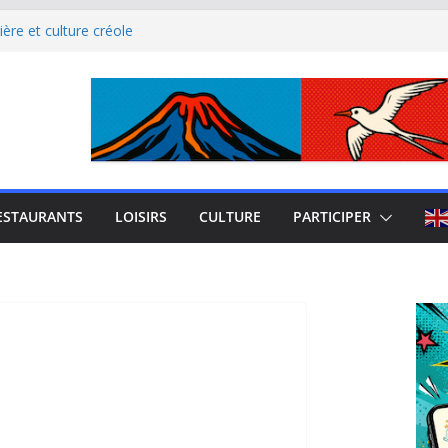
ère et culture créole
uest de La Réunion
el Iloha à Saint Leu
mblème de l’île intense
site culturel à découvrir
ESTAURANTS
LOISIRS
CULTURE
PARTICIPER