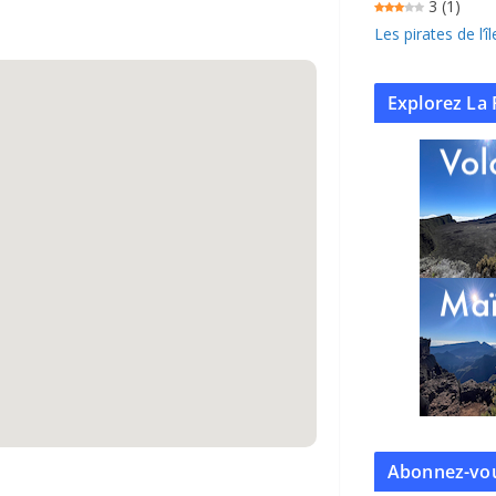
3
(1)
Les pirates de l’
Explorez La 
Abonnez-vou