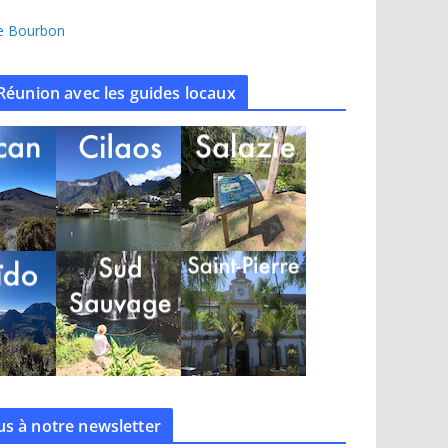
île Bourbon
Réunion avec les guides locaux
s à notre
newsletter