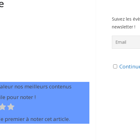
e
Suivez les év
newsletter !
Continue
valeur nos meilleurs contenus
le pour noter !
e premier à noter cet article.