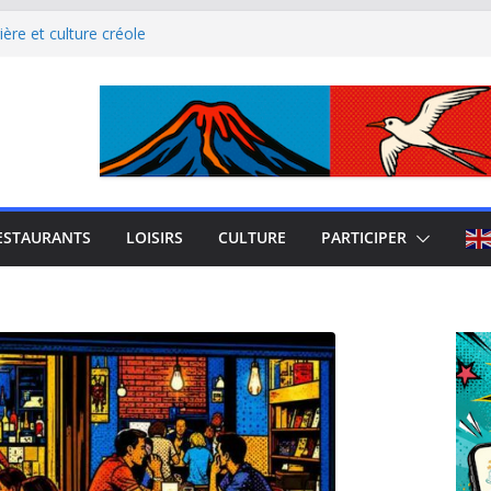
ère et culture créole
uest de La Réunion
el Iloha à Saint Leu
mblème de l’île intense
site culturel à découvrir
ESTAURANTS
LOISIRS
CULTURE
PARTICIPER