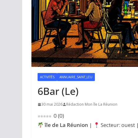
ACTIVITÉS
ANNUAIRE_SAINT_LEU
6Bar (Le)
30 mai 2026
Rédaction Mon île La Réunion
0
(
0
)
île de La Réunion
|
Secteur: ouest 