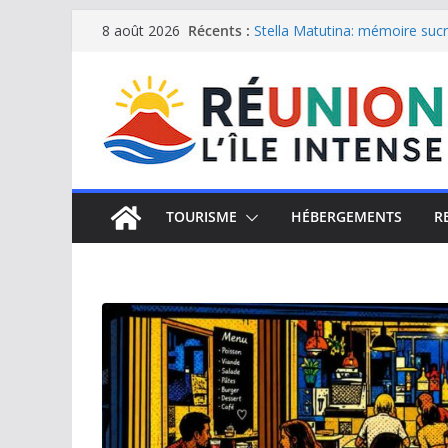
Passer
Récents :
Stella Matutina: mémoire sucri
8 août 2026
Saint-Leu: joyau de la côte o
au
Une journée de détente à l’Hôt
contenu
Le samoussa de La Réunion, e
Le Musée du sel de Saint Leu: 
TOURISME
HÉBERGEMENTS
R