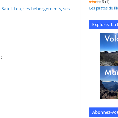
3
(1)
r Saint-Leu, ses hébergements, ses
Les pirates de l’
Explorez La 
:
Abonnez-vou