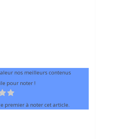
valeur nos meilleurs contenus
le pour noter !
e premier à noter cet article.