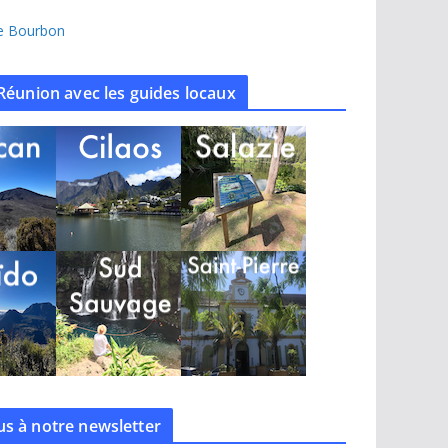
île Bourbon
Réunion avec les guides locaux
s à notre
newsletter