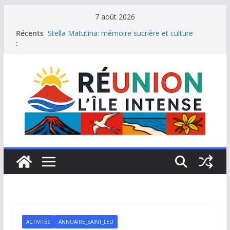
Passer
7 août 2026
au
Récents
Stella Matutina: mémoire sucrière et culture
contenu
:
créole
Saint-Leu: joyau de la côte ouest de La Réunion
Une journée de détente à l’Hôtel Iloha à Saint Leu
Le samoussa de La Réunion, emblème de l’île
intense
Le Musée du sel de Saint Leu: site culturel à
découvrir
ACTIVITÉS
ANNUAIRE_SAINT_LEU