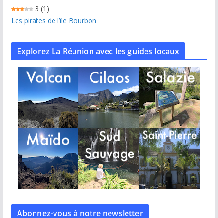
3
(1)
Les pirates de l’île Bourbon
Explorez La Réunion avec les guides locaux
Abonnez-vous à notre
newsletter