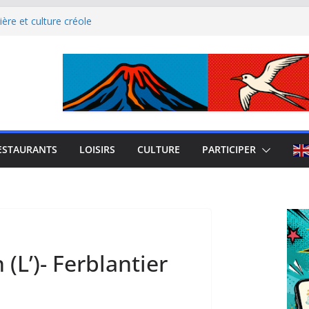
ère et culture créole
uest de La Réunion
el Iloha à Saint Leu
mblème de l’île intense
site culturel à découvrir
ESTAURANTS
LOISIRS
CULTURE
PARTICIPER
L’)- Ferblantier