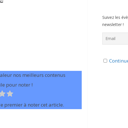
Suivez les év
newsletter !
Continue
valeur nos meilleurs contenus
le pour noter !
e premier à noter cet article.