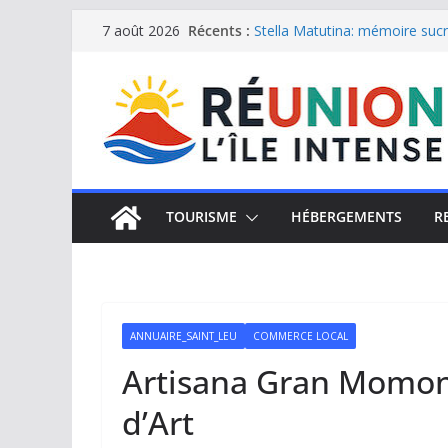
Passer
Récents :
Stella Matutina: mémoire sucri
7 août 2026
Saint-Leu: joyau de la côte o
au
Une journée de détente à l’Hôt
contenu
Le samoussa de La Réunion, e
Le Musée du sel de Saint Leu: 
TOURISME
HÉBERGEMENTS
R
ANNUAIRE_SAINT_LEU
COMMERCE LOCAL
Artisana Gran Momon (
d’Art