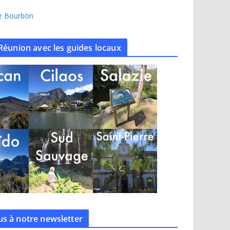
île Bourbon
Réunion avec les guides locaux
s à notre
newsletter