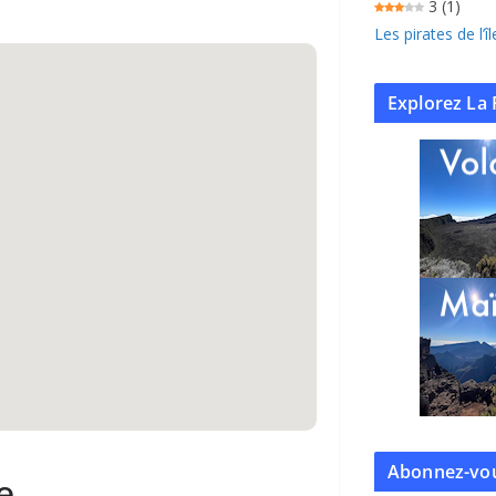
3
(1)
Les pirates de l’
Explorez La 
Abonnez-vou
e