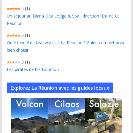
5
(1)
Un séjour au Diana Déa Lodge & Spa : direction l’Est de La
Réunion
5
(1)
Quel tunnel de lave visiter à La Réunion ? Guide complet pour
bien choisir
3
(1)
Les pirates de l’île Bourbon
Explorez La Réunion avec les guides locaux