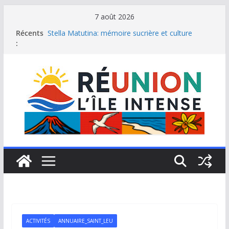
Passer
7 août 2026
au
Récents
Stella Matutina: mémoire sucrière et culture
contenu
:
créole
Saint-Leu: joyau de la côte ouest de La Réunion
Une journée de détente à l’Hôtel Iloha à Saint Leu
Le samoussa de La Réunion, emblème de l’île
intense
Le Musée du sel de Saint Leu: site culturel à
découvrir
ACTIVITÉS
ANNUAIRE_SAINT_LEU