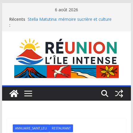
Passer
6 août 2026
au
Le Musée du sel de Saint Leu: site culturel à
Récents
découvrir
contenu
:
Stella Matutina: mémoire sucrière et culture
créole
Saint-Leu: joyau de la côte ouest de La Réunion
Une journée de détente à l’Hôtel Iloha à Saint Leu
Le samoussa de La Réunion, emblème de l’île
intense
ANNUAIRE_SAINT_LEU
RESTAURANT