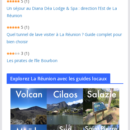
5
(1)
Un séjour au Diana Déa Lodge & Spa : direction l’Est de La
Réunion
5
(1)
Quel tunnel de lave visiter à La Réunion ? Guide complet pour
bien choisir
3
(1)
Les pirates de l’île Bourbon
Explorez La Réunion avec les guides locaux