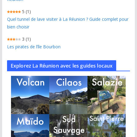
5
(1)
Quel tunnel de lave visiter à La Réunion ? Guide complet pour
bien choisir
3
(1)
Les pirates de l’île Bourbon
Explorez La Réunion avec les guides locaux