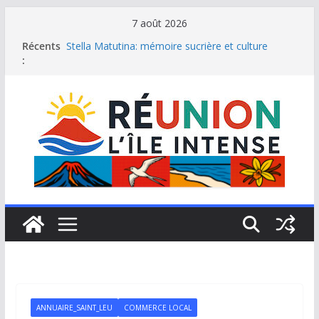
Passer
7 août 2026
au
Récents
Stella Matutina: mémoire sucrière et culture
contenu
:
créole
Saint-Leu: joyau de la côte ouest de La Réunion
Une journée de détente à l’Hôtel Iloha à Saint Leu
Le samoussa de La Réunion, emblème de l’île
intense
Le Musée du sel de Saint Leu: site culturel à
découvrir
ANNUAIRE_SAINT_LEU
COMMERCE LOCAL