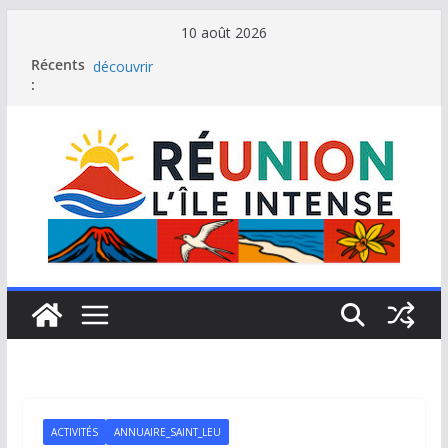
Passer
10 août 2026
au
Le Musée du sel de Saint Leu: site culturel à
Récents
contenu
découvrir
:
Stella Matutina: mémoire sucrière et culture
créole
Saint-Leu: joyau de la côte ouest de La Réunion
Une journée de détente à l’Hôtel Iloha à Saint Leu
Le samoussa de La Réunion, emblème de l’île
intense
ACTIVITÉS
ANNUAIRE_SAINT_LEU