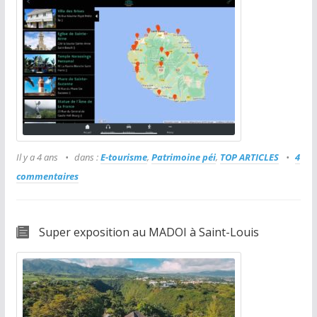
Il y a 4 ans
dans :
E-tourisme
,
Patrimoine péi
,
TOP ARTICLES
4
commentaires
Super exposition au MADOI à Saint-Louis