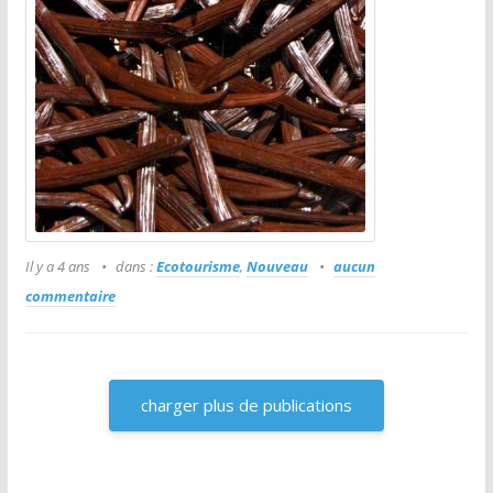
Il y a 4 ans
dans :
Ecotourisme
,
Nouveau
aucun
commentaire
charger plus de publications