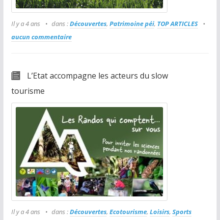
Il y a 4 ans
dans :
Découvertes
,
Patrimoine péi
,
TOP ARTICLES
aucun commentaire
L’Etat accompagne les acteurs du slow
tourisme
Il y a 4 ans
dans :
Découvertes
,
Ecotourisme
,
Loisirs
,
Sports