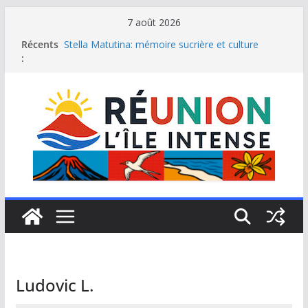
Passer
7 août 2026
au
Récents
Stella Matutina: mémoire sucrière et culture
contenu
:
créole
Saint-Leu: joyau de la côte ouest de La Réunion
Une journée de détente à l’Hôtel Iloha à Saint Leu
Le samoussa de La Réunion, emblème de l’île
intense
Le Musée du sel de Saint Leu: site culturel à
découvrir
Ludovic L.