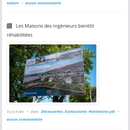
nature
aucun commentaire
Les Maisons des Ingénieurs bientôt
réhabilitées
Il y a 4 ans
dans :
Découvertes
,
Ecotourisme
,
Patrimoine péi
aucun commentaire