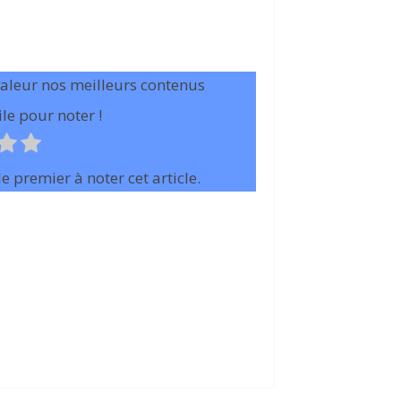
valeur nos meilleurs contenus
le pour noter !
e premier à noter cet article.