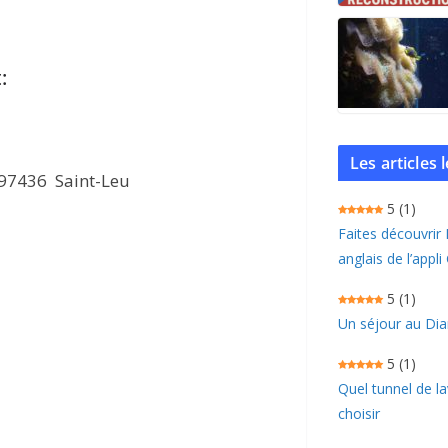
:
Les articles
 97436 Saint-Leu
5
(1)
Faites découvrir
anglais de l’appli
5
(1)
Un séjour au Dia
5
(1)
Quel tunnel de l
choisir