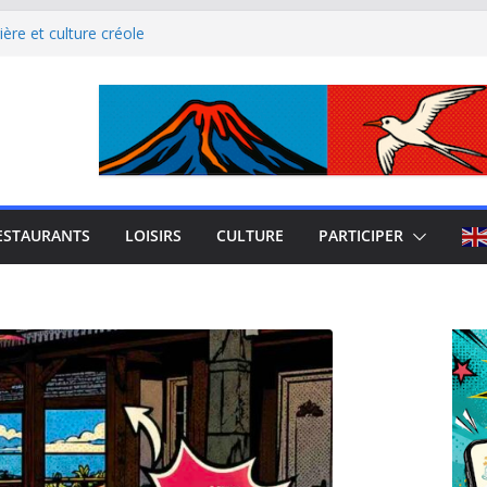
site culturel à découvrir
ère et culture créole
uest de La Réunion
el Iloha à Saint Leu
mblème de l’île intense
ESTAURANTS
LOISIRS
CULTURE
PARTICIPER