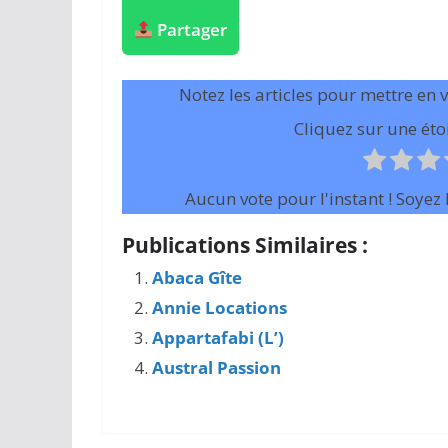
Partager
Notez les articles pour mettre en 
Cliquez sur une étoi
Aucun vote pour l'instant ! Soyez l
Publications Similaires :
Abaca Gîte
Annie Locations
Appartafabi (L’)
Austral Passion