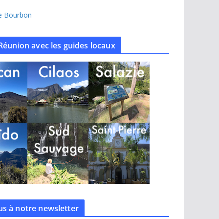
île Bourbon
Réunion avec les guides locaux
s à notre
newsletter