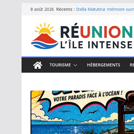
Le Musée du sel de Saint Leu: 
Passer
Récents :
8 août 2026
Stella Matutina: mémoire sucri
au
Saint-Leu: joyau de la côte o
Une journée de détente à l’Hôt
contenu
Le samoussa de La Réunion, e
TOURISME
HÉBERGEMENTS
R