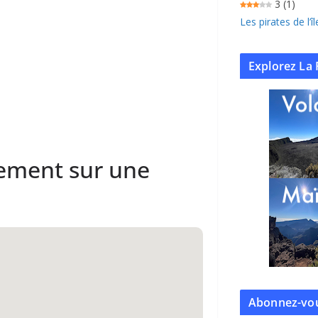
3
(1)
Les pirates de l’
Explorez La 
sement sur une
Abonnez-vou