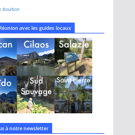
île Bourbon
Réunion avec les guides locaux
s à notre
newsletter