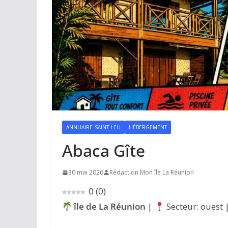
ANNUAIRE_SAINT_LEU
HÉBERGEMENT
Abaca Gîte
30 mai 2026
Rédaction Mon île La Réunion
0
(
0
)
île de La Réunion
|
Secteur: ouest 