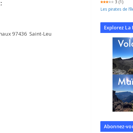
3
(1)
:
Les pirates de l’
Explorez La 
Chaux 97436 Saint-Leu
Abonnez-vou