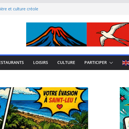
ère et culture créole
uest de La Réunion
el Iloha à Saint Leu
mblème de l’île intense
site culturel à découvrir
ESTAURANTS
LOISIRS
CULTURE
PARTICIPER