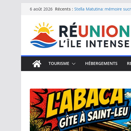
Passer
Récents :
Stella Matutina: mémoire sucri
6 août 2026
Saint-Leu: joyau de la côte o
au
Une journée de détente à l’Hôt
contenu
Le samoussa de La Réunion, e
Le Musée du sel de Saint Leu: 
TOURISME
HÉBERGEMENTS
R