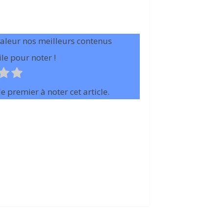
valeur nos meilleurs contenus
le pour noter !
e premier à noter cet article.