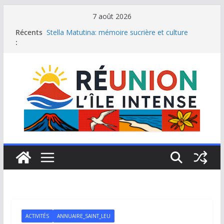
Passer
7 août 2026
au
Récents
Stella Matutina: mémoire sucrière et culture
contenu
:
créole
Saint-Leu: joyau de la côte ouest de La Réunion
Une journée de détente à l’Hôtel Iloha à Saint Leu
Le samoussa de La Réunion, emblème de l’île
intense
Le Musée du sel de Saint Leu: site culturel à
découvrir
ACTIVITÉS
ANNUAIRE_SAINT_LEU