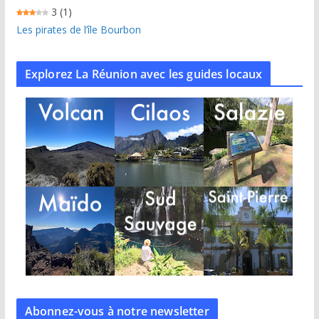
3
(1)
Les pirates de l’île Bourbon
Explorez La Réunion avec les guides locaux
Abonnez-vous à notre
newsletter