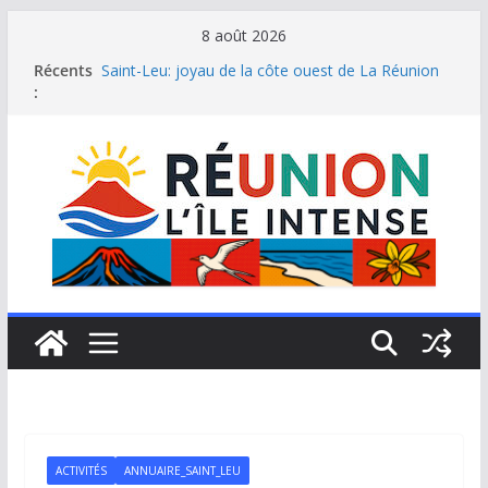
Passer
8 août 2026
au
Récents
Saint-Leu: joyau de la côte ouest de La Réunion
contenu
:
Une journée de détente à l’Hôtel Iloha à Saint Leu
Le samoussa de La Réunion, emblème de l’île
intense
Le Musée du sel de Saint Leu: site culturel à
découvrir
Stella Matutina: mémoire sucrière et culture
créole
ACTIVITÉS
ANNUAIRE_SAINT_LEU