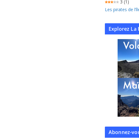
3
(1)
Les pirates de l’
Explorez La 
Abonnez-vou