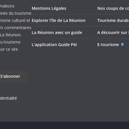
rmations
Mentions Légales
Nos coups de c
onnés du tourisme
urisme culturel et
Explorer l'île de La Réunion
Tourisme durab
leurs commentaires
La Réunion avec un guide
A découvrir sur l
e La Réunion.
du tourisme
L'application Guide Péi
E-tourisme
r ce site.
dentialité