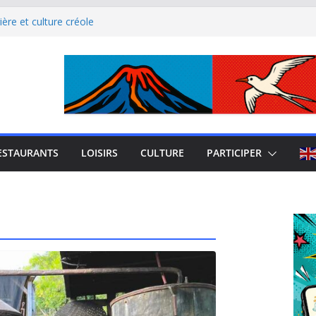
ère et culture créole
uest de La Réunion
el Iloha à Saint Leu
mblème de l’île intense
site culturel à découvrir
ESTAURANTS
LOISIRS
CULTURE
PARTICIPER