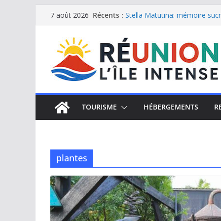
Passer
Récents :
Stella Matutina: mémoire sucri
7 août 2026
Saint-Leu: joyau de la côte o
au
Une journée de détente à l’Hôt
contenu
Le samoussa de La Réunion, e
Le Musée du sel de Saint Leu: 
TOURISME
HÉBERGEMENTS
R
plantes