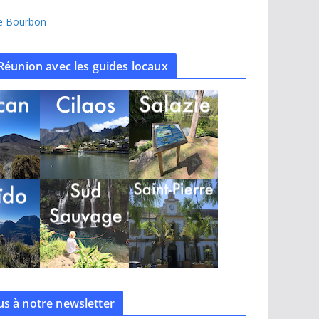
île Bourbon
Réunion avec les guides locaux
s à notre
newsletter