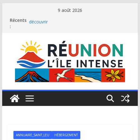
Passer
9 août 2026
au
Récents
Le Musée du sel de Saint Leu: site culturel à
contenu
:
découvrir
Stella Matutina: mémoire sucrière et culture
créole
Saint-Leu: joyau de la côte ouest de La Réunion
Une journée de détente à l’Hôtel Iloha à Saint Leu
Le samoussa de La Réunion, emblème de l’île
intense
ANNUAIRE_SAINT_LEU
HÉBERGEMENT