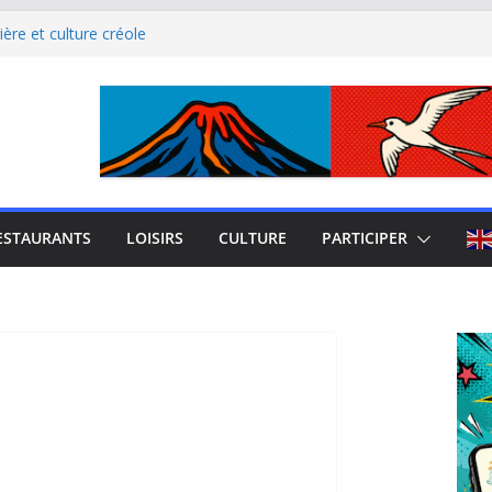
ère et culture créole
uest de La Réunion
el Iloha à Saint Leu
mblème de l’île intense
site culturel à découvrir
ESTAURANTS
LOISIRS
CULTURE
PARTICIPER