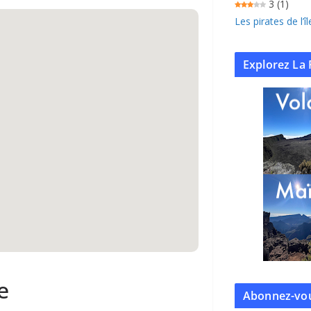
3
(1)
Les pirates de l’
Explorez La 
e
Abonnez-vou