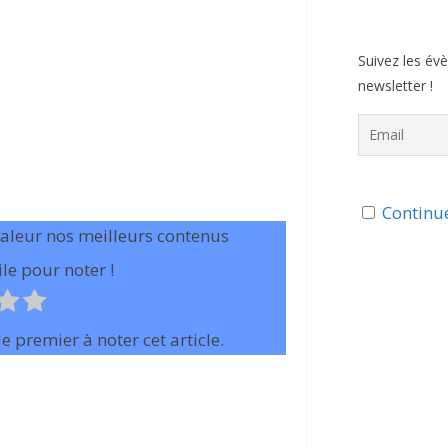
Suivez les év
newsletter !
Continue
valeur nos meilleurs contenus
le pour noter !
e premier à noter cet article.