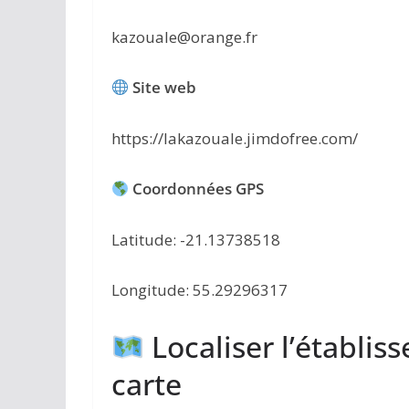
kazouale@orange.fr
Site web
https://lakazouale.jimdofree.com/
Coordonnées GPS
Latitude: -21.13738518
Longitude: 55.29296317
Localiser l’établis
carte