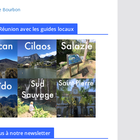
île Bourbon
Réunion avec les guides locaux
s à notre
newsletter