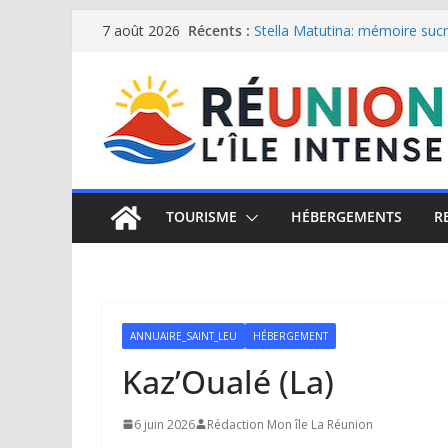
Passer
Récents :
Stella Matutina: mémoire sucri
7 août 2026
Saint-Leu: joyau de la côte o
au
Une journée de détente à l’Hôt
contenu
Le samoussa de La Réunion, e
Le Musée du sel de Saint Leu: 
TOURISME
HÉBERGEMENTS
R
ANNUAIRE_SAINT_LEU
HÉBERGEMENT
Kaz’Oualé (La)
6 juin 2026
Rédaction Mon île La Réunion