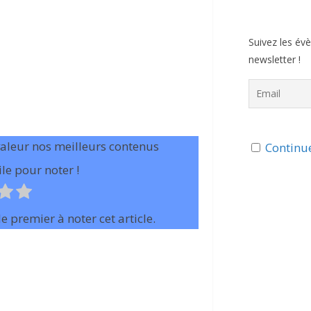
Suivez les év
newsletter !
valeur nos meilleurs contenus
Continue
le pour noter !
e premier à noter cet article.