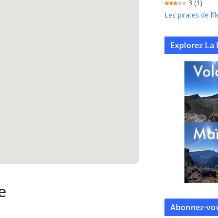
3
(1)
Les pirates de l’
Explorez La 
e
Abonnez-vou