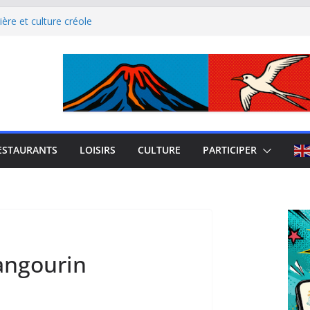
ère et culture créole
uest de La Réunion
el Iloha à Saint Leu
mblème de l’île intense
site culturel à découvrir
ESTAURANTS
LOISIRS
CULTURE
PARTICIPER
angourin