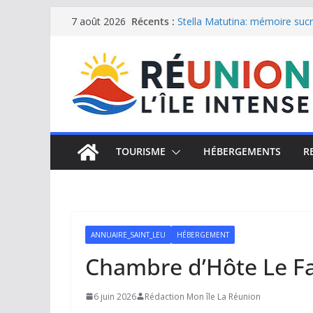
Passer
Récents :
Stella Matutina: mémoire sucri
7 août 2026
Saint-Leu: joyau de la côte o
au
Une journée de détente à l’Hôt
contenu
Le samoussa de La Réunion, e
Le Musée du sel de Saint Leu: 
TOURISME
HÉBERGEMENTS
R
ANNUAIRE_SAINT_LEU
HÉBERGEMENT
Chambre d’Hôte Le F
6 juin 2026
Rédaction Mon île La Réunion