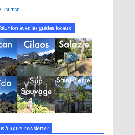
île Bourbon
Réunion avec les guides locaux
s à notre
newsletter