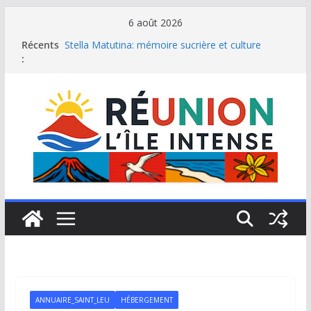
Passer
6 août 2026
au
Récents
Stella Matutina: mémoire sucrière et culture
contenu
:
créole
Saint-Leu: joyau de la côte ouest de La Réunion
Une journée de détente à l’Hôtel Iloha à Saint Leu
Le samoussa de La Réunion, emblème de l’île
intense
Le Musée du sel de Saint Leu: site culturel à
découvrir
ANNUAIRE_SAINT_LEU
HÉBERGEMENT