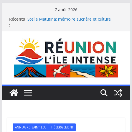
Passer
7 août 2026
au
Récents
Stella Matutina: mémoire sucrière et culture
contenu
:
créole
Saint-Leu: joyau de la côte ouest de La Réunion
Une journée de détente à l’Hôtel Iloha à Saint Leu
Le samoussa de La Réunion, emblème de l’île
intense
Le Musée du sel de Saint Leu: site culturel à
découvrir
ANNUAIRE_SAINT_LEU
HÉBERGEMENT