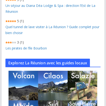
Un séjour au Diana Déa Lodge & Spa : direction l’Est de La
Réunion
5
(1)
Quel tunnel de lave visiter à La Réunion ? Guide complet pour
bien choisir
3
(1)
Les pirates de l’île Bourbon
Explorez La Réunion avec les guides locaux