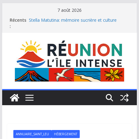
Passer
7 août 2026
au
Récents
Stella Matutina: mémoire sucrière et culture
contenu
:
créole
Saint-Leu: joyau de la côte ouest de La Réunion
Une journée de détente à l’Hôtel Iloha à Saint Leu
Le samoussa de La Réunion, emblème de l’île
intense
Le Musée du sel de Saint Leu: site culturel à
découvrir
ANNUAIRE_SAINT_LEU
HÉBERGEMENT