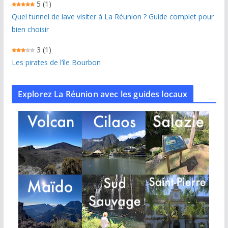
5
(1)
Quel tunnel de lave visiter à La Réunion ? Guide complet pour
bien choisir
3
(1)
Les pirates de l’île Bourbon
Explorez La Réunion avec les guides locaux