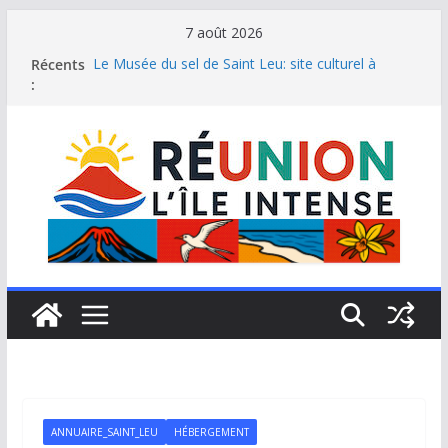
Passer
7 août 2026
au
Récents
Le Musée du sel de Saint Leu: site culturel à
contenu
:
découvrir
Stella Matutina: mémoire sucrière et culture
créole
Saint-Leu: joyau de la côte ouest de La Réunion
Une journée de détente à l’Hôtel Iloha à Saint Leu
Le samoussa de La Réunion, emblème de l’île
intense
ANNUAIRE_SAINT_LEU
HÉBERGEMENT