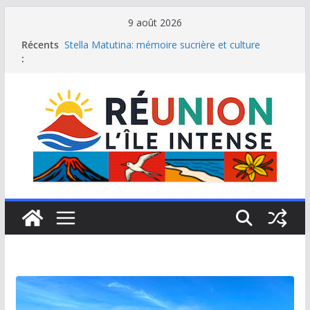
Passer
9 août 2026
au
Récents
Stella Matutina: mémoire sucrière et culture
contenu
:
créole
Saint-Leu: joyau de la côte ouest de La Réunion
Une journée de détente à l’Hôtel Iloha à Saint Leu
Le samoussa de La Réunion, emblème de l’île
intense
Le Musée du sel de Saint Leu: site culturel à
découvrir