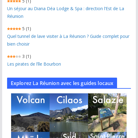
5
(1)
Un séjour au Diana Déa Lodge & Spa : direction l’Est de La
Réunion
5
(1)
Quel tunnel de lave visiter à La Réunion ? Guide complet pour
bien choisir
3
(1)
Les pirates de l’île Bourbon
Explorez La Réunion avec les guides locaux