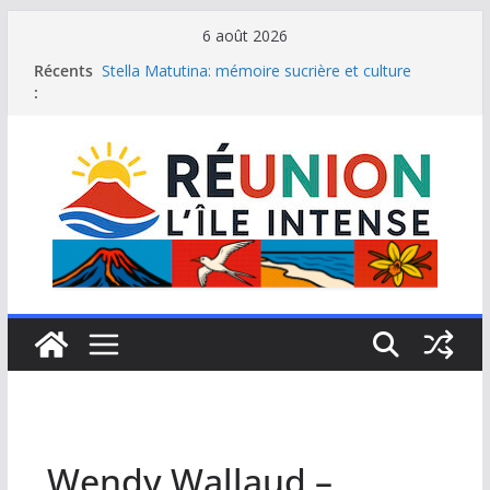
Passer
6 août 2026
au
Récents
Stella Matutina: mémoire sucrière et culture
contenu
:
créole
Saint-Leu: joyau de la côte ouest de La Réunion
Une journée de détente à l’Hôtel Iloha à Saint Leu
Le samoussa de La Réunion, emblème de l’île
intense
Le Musée du sel de Saint Leu: site culturel à
découvrir
Wendy Wallaud –