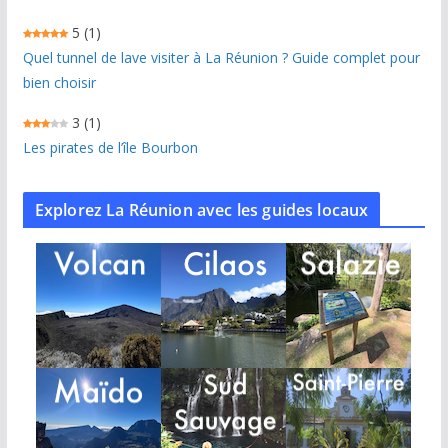
5
(1)
Quel tunnel de lave visiter à La Réunion ? Guide complet pour
bien choisir
3
(1)
Les pirates de l’île Bourbon
Explorez La Réunion avec les guides locaux