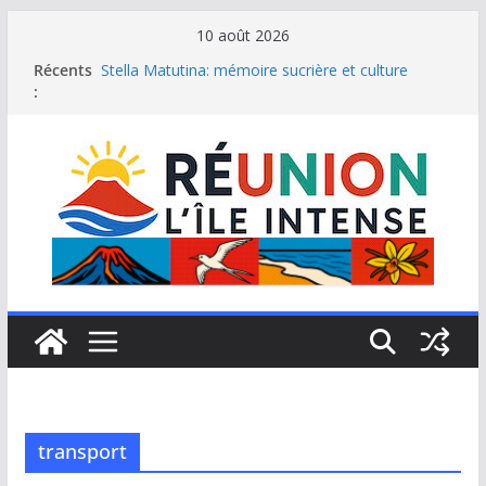
Passer
10 août 2026
au
Récents
Stella Matutina: mémoire sucrière et culture
contenu
:
créole
Saint-Leu: joyau de la côte ouest de La Réunion
Une journée de détente à l’Hôtel Iloha à Saint Leu
Le samoussa de La Réunion, emblème de l’île
intense
Le Musée du sel de Saint Leu: site culturel à
découvrir
transport