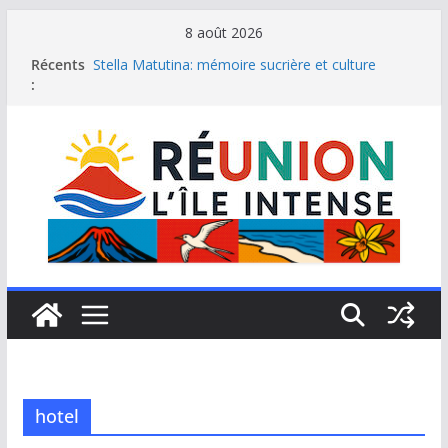
Passer
8 août 2026
au
Récents
Stella Matutina: mémoire sucrière et culture
contenu
:
créole
Saint-Leu: joyau de la côte ouest de La Réunion
Une journée de détente à l’Hôtel Iloha à Saint Leu
Le samoussa de La Réunion, emblème de l’île
intense
Le Musée du sel de Saint Leu: site culturel à
découvrir
hotel