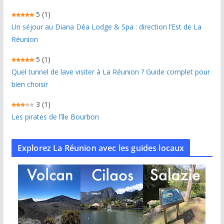
5
(1)
Un séjour au Diana Déa Lodge & Spa : direction l’Est de La
Réunion
5
(1)
Quel tunnel de lave visiter à La Réunion ? Guide complet pour
bien choisir
3
(1)
Les pirates de l’île Bourbon
Explorez La Réunion avec les guides locaux