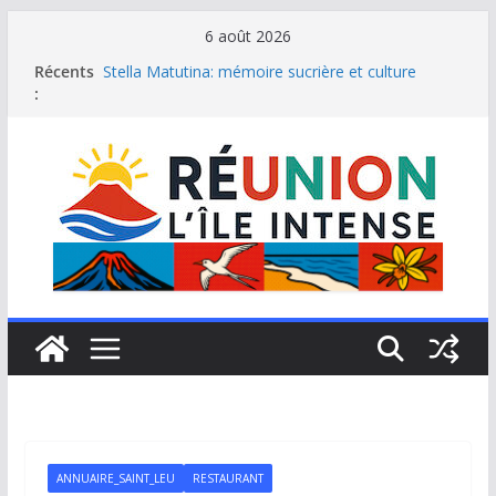
Passer
6 août 2026
au
Récents
Stella Matutina: mémoire sucrière et culture
contenu
:
créole
Saint-Leu: joyau de la côte ouest de La Réunion
Une journée de détente à l’Hôtel Iloha à Saint Leu
Le samoussa de La Réunion, emblème de l’île
intense
Le Musée du sel de Saint Leu: site culturel à
découvrir
ANNUAIRE_SAINT_LEU
RESTAURANT