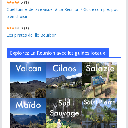
5
(1)
Quel tunnel de lave visiter à La Réunion ? Guide complet pour
bien choisir
3
(1)
Les pirates de l’île Bourbon
Explorez La Réunion avec les guides locaux