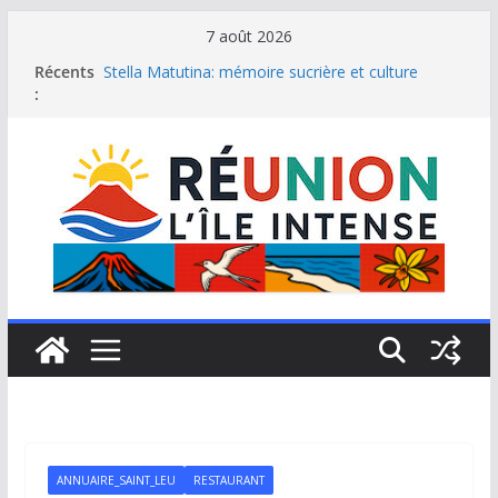
Passer
7 août 2026
au
Récents
Stella Matutina: mémoire sucrière et culture
contenu
:
créole
Saint-Leu: joyau de la côte ouest de La Réunion
Une journée de détente à l’Hôtel Iloha à Saint Leu
Le samoussa de La Réunion, emblème de l’île
intense
Le Musée du sel de Saint Leu: site culturel à
découvrir
ANNUAIRE_SAINT_LEU
RESTAURANT