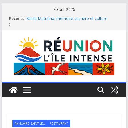
Passer
7 août 2026
au
Récents
Stella Matutina: mémoire sucrière et culture
contenu
:
créole
Saint-Leu: joyau de la côte ouest de La Réunion
Une journée de détente à l’Hôtel Iloha à Saint Leu
Le samoussa de La Réunion, emblème de l’île
intense
Le Musée du sel de Saint Leu: site culturel à
découvrir
ANNUAIRE_SAINT_LEU
RESTAURANT