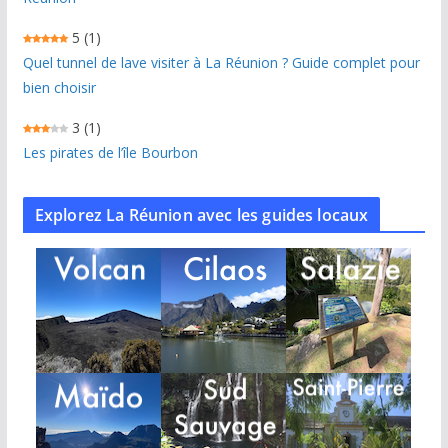
5
(1)
Quel tunnel de lave visiter à La Réunion ? Guide complet pour
bien choisir
3
(1)
Les pirates de l’île Bourbon
Explorez La Réunion avec les guides locaux