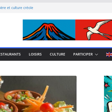
ère et culture créole
uest de La Réunion
el Iloha à Saint Leu
mblème de l’île intense
site culturel à découvrir
ESTAURANTS
LOISIRS
CULTURE
PARTICIPER