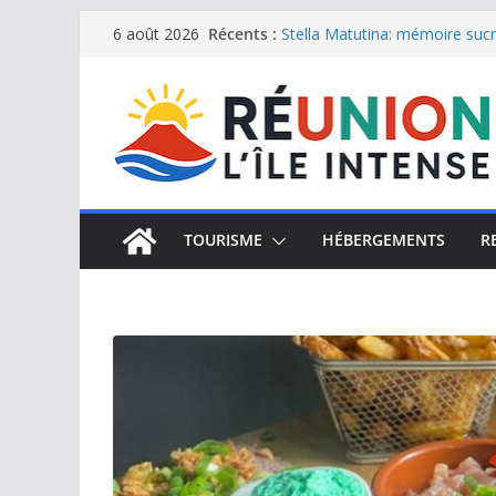
Passer
Récents :
Stella Matutina: mémoire sucri
6 août 2026
Saint-Leu: joyau de la côte o
au
Une journée de détente à l’Hôt
contenu
Le samoussa de La Réunion, e
Le Musée du sel de Saint Leu: 
TOURISME
HÉBERGEMENTS
R