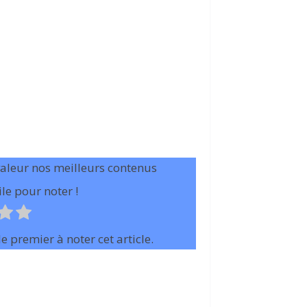
valeur nos meilleurs contenus
le pour noter !
e premier à noter cet article.