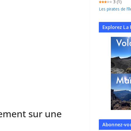
3
(1)
Les pirates de l’
Explorez La 
sement sur une
Abonnez-vou