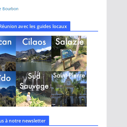
île Bourbon
Réunion avec les guides locaux
s à notre
newsletter