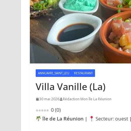
ANNUAIRE_SAINT_LEU
RESTAURANT
Villa Vanille (La)
30 mai 2026
Rédaction Mon île La Réunion
0
(
0
)
île de La Réunion
|
Secteur: ouest 