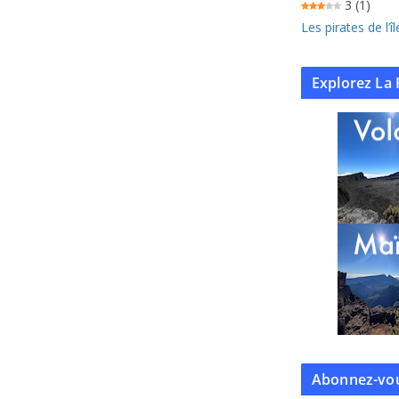
3
(1)
Les pirates de l’
Explorez La 
Abonnez-vou