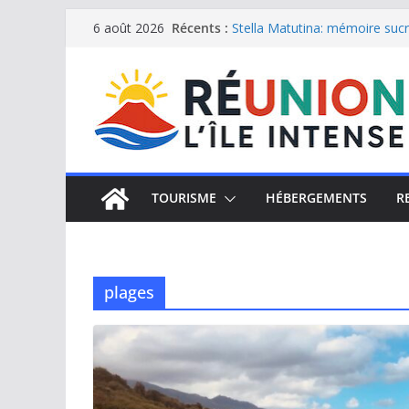
Passer
Récents :
Stella Matutina: mémoire sucri
6 août 2026
Saint-Leu: joyau de la côte o
au
Une journée de détente à l’Hôt
contenu
Le samoussa de La Réunion, e
Le Musée du sel de Saint Leu: 
TOURISME
HÉBERGEMENTS
R
plages