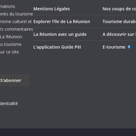
rmations
Mentions Légales
Nos coups de c
onnés du tourisme
urisme culturel et
Explorer l'île de La Réunion
Tourisme durab
leurs commentaires
La Réunion avec un guide
A découvrir sur l
e La Réunion.
du tourisme
L'application Guide Péi
E-tourisme
r ce site.
dentialité