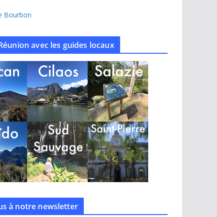
île Bourbon
Réunion avec les guides locaux
s à notre
newsletter