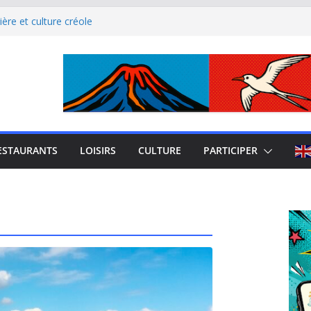
ère et culture créole
uest de La Réunion
el Iloha à Saint Leu
mblème de l’île intense
site culturel à découvrir
ESTAURANTS
LOISIRS
CULTURE
PARTICIPER