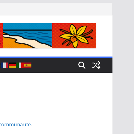
la communauté
.