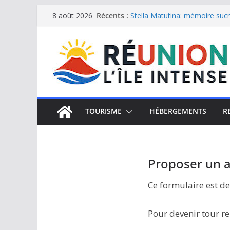
Passer
Récents :
Stella Matutina: mémoire sucri
8 août 2026
Saint-Leu: joyau de la côte o
au
Une journée de détente à l’Hôt
contenu
Le samoussa de La Réunion, e
Le Musée du sel de Saint Leu: 
TOURISME
HÉBERGEMENTS
R
Proposer un ar
Ce formulaire est de
Pour devenir tour r