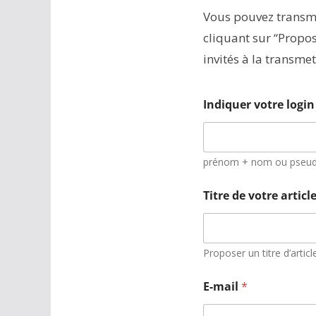
Vous pouvez transmet
cliquant sur “Propos
invités à la transm
*
Indiquer votre logi
v
o
t
r
e
prénom + nom ou pseu
d
e
Titre de votre articl
Proposer un titre d’articl
E-mail
*