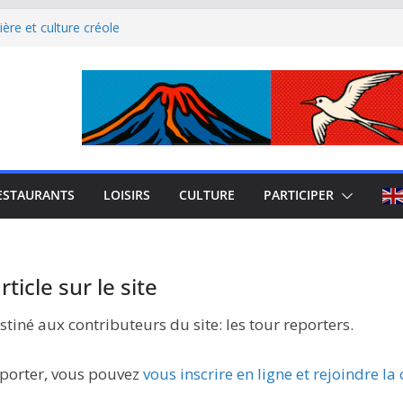
ère et culture créole
uest de La Réunion
el Iloha à Saint Leu
mblème de l’île intense
site culturel à découvrir
ESTAURANTS
LOISIRS
CULTURE
PARTICIPER
ticle sur le site
stiné aux contributeurs du site: les tour reporters.
eporter, vous pouvez
vous inscrire en ligne et rejoindre 