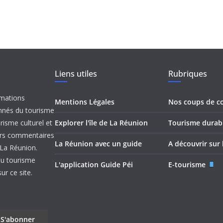
Liens utiles
Rubriques
rmations
Mentions Légales
Nos coups de c
onnés du tourisme
urisme culturel et
Explorer l'île de La Réunion
Tourisme durab
leurs commentaires
La Réunion avec un guide
A découvrir sur l
e La Réunion.
du tourisme
L'application Guide Péi
E-tourisme
r ce site.