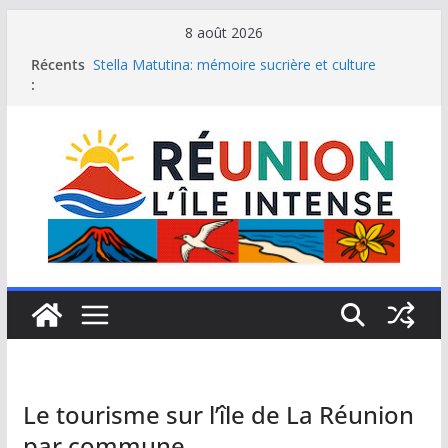
Passer
8 août 2026
au
Récents
Stella Matutina: mémoire sucrière et culture
contenu
:
créole
Saint-Leu: joyau de la côte ouest de La Réunion
Une journée de détente à l’Hôtel Iloha à Saint Leu
Le samoussa de La Réunion, emblème de l’île
intense
Le Musée du sel de Saint Leu: site culturel à
découvrir
Le tourisme sur l’île de La Réunion
par commune