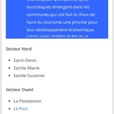
touristiques émergent dans les
communes qui ont fait le choix de
faire du tourisme une priorité pour
leur développement économique.
Ludovic Lauret, fondateur de Mon île, La
Réunion
Secteur Nord
Saint-Denis
Sainte-Marie
Sainte-Suzanne
Secteur Ouest
La Possession
Le Port