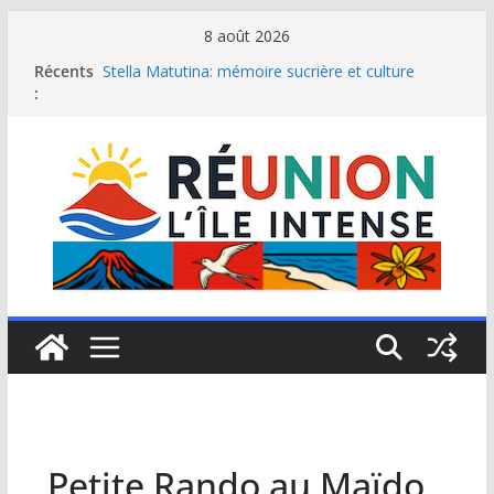
Passer
8 août 2026
au
Récents
Stella Matutina: mémoire sucrière et culture
contenu
:
créole
Saint-Leu: joyau de la côte ouest de La Réunion
Une journée de détente à l’Hôtel Iloha à Saint Leu
Le samoussa de La Réunion, emblème de l’île
intense
Le Musée du sel de Saint Leu: site culturel à
découvrir
Petite Rando au Maïdo