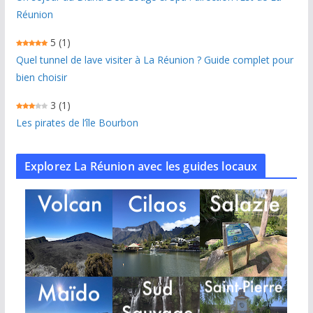
Réunion
5
(1)
Quel tunnel de lave visiter à La Réunion ? Guide complet pour
bien choisir
3
(1)
Les pirates de l’île Bourbon
Explorez La Réunion avec les guides locaux